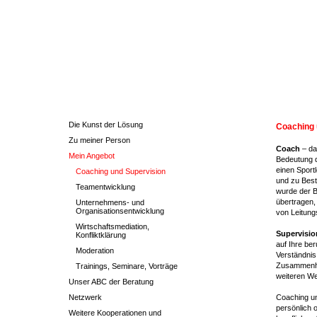
Die Kunst der Lösung
Coaching 
Zu meiner Person
Coach
– da
Mein Angebot
Bedeutung de
einen Sport
Coaching und Supervision
und zu Best
Teamentwicklung
wurde der Be
übertragen,
Unternehmens- und
Organisationsentwicklung
von Leitung
Wirtschaftsmediation,
Supervisio
Konfliktklärung
auf Ihre ber
Moderation
Verständni
Zusammenhä
Trainings, Seminare, Vorträge
weiteren W
Unser ABC der Beratung
Netzwerk
Coaching un
persönlich 
Weitere Kooperationen und