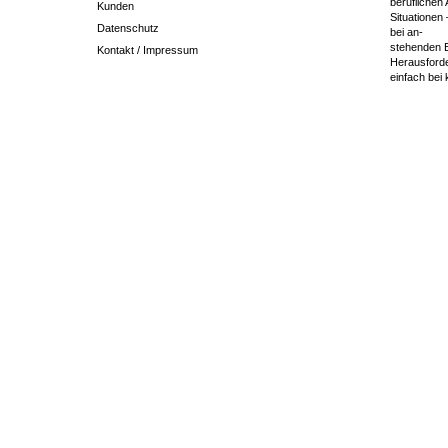
beruflichen 
Kunden
Situationen
Datenschutz
bei an-
stehenden E
Kontakt / Impressum
Herausforde
einfach bei